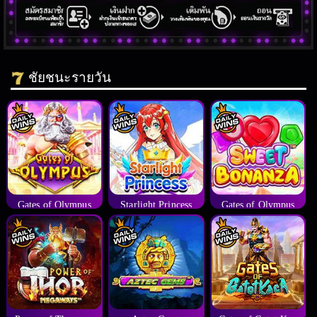
ชัยชนะรายวัน
Gates of Olympus
Starlight Princess
Gates of Olympus