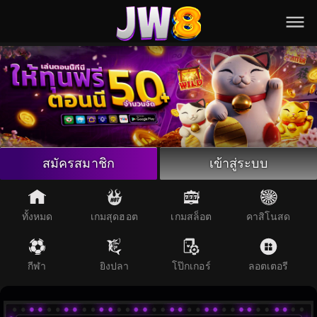
ทั้งหมด
เกมสล็อต
คาสิโนสด
กีฬา
ยิงปลา
ลอตเตอรี
สมัครสมาชิก
เข้าสู่ระบบ
โป๊กเกอร์
Line
ทั้งหมด
เกมสุดฮอต
เกมสล็อต
คาสิโนสด
Telegram
กีฬา
ยิงปลา
โป๊กเกอร์
ลอตเตอรี
แชท